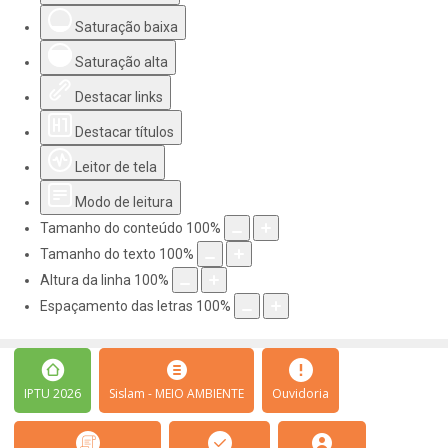
Saturação baixa
Saturação alta
Destacar links
Destacar títulos
Leitor de tela
Modo de leitura
Tamanho do conteúdo
100
%
Tamanho do texto
100
%
Altura da linha
100
%
Espaçamento das letras
100
%
IPTU 2026
Sislam - MEIO AMBIENTE
Ouvidoria