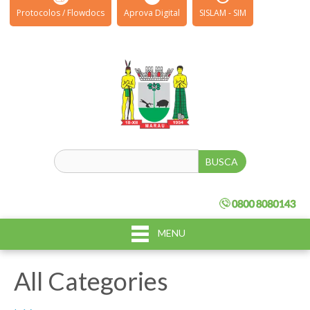
Protocolos / Flowdocs
Aprova Digital
SISLAM - SIM
MENU
All Categories