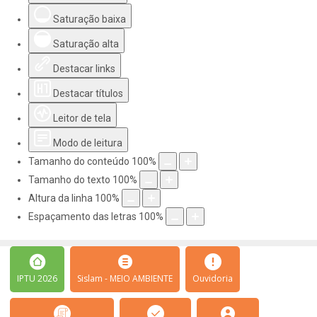
Saturação baixa
Saturação alta
Destacar links
Destacar títulos
Leitor de tela
Modo de leitura
Tamanho do conteúdo
100
%
Tamanho do texto
100
%
Altura da linha
100
%
Espaçamento das letras
100
%
IPTU 2026
Sislam - MEIO AMBIENTE
Ouvidoria