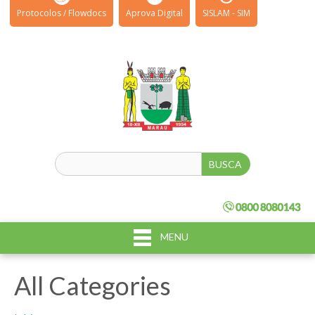
Protocolos / Flowdocs
Aprova Digital
SISLAM - SIM
MENU
All Categories