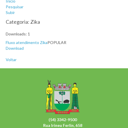
Início
Pesquisar
Subir
Categoria: Zika
Downloads: 1
Fluxo atendimento Zika
POPULAR
Download
Voltar
(54) 3342-9500
Rua Irineu Ferlin, 658