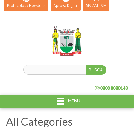
Protocolos / Flowdocs
Aprova Digital
SISLAM - SIM
MENU
All Categories