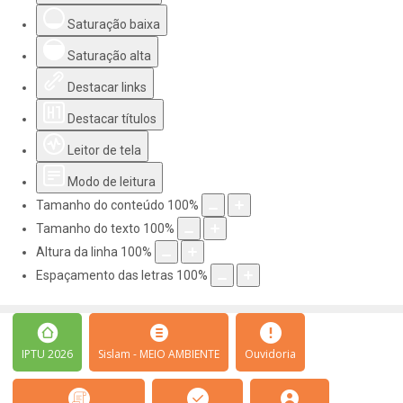
Saturação baixa
Saturação alta
Destacar links
Destacar títulos
Leitor de tela
Modo de leitura
Tamanho do conteúdo
100
%
Tamanho do texto
100
%
Altura da linha
100
%
Espaçamento das letras
100
%
IPTU 2026
Sislam - MEIO AMBIENTE
Ouvidoria