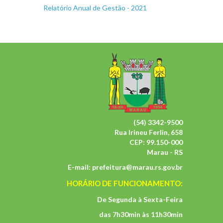
Relatório Anual de Gestão - 2021
(54) 3342-9500
Rua Irineu Ferlin, 658
CEP: 99.150-000
Marau - RS
E-mail:
prefeitura@marau.rs.gov.br
HORÁRIO DE FUNCIONAMENTO:
De Segunda à Sexta-Feira
das 7h30min às 11h30min