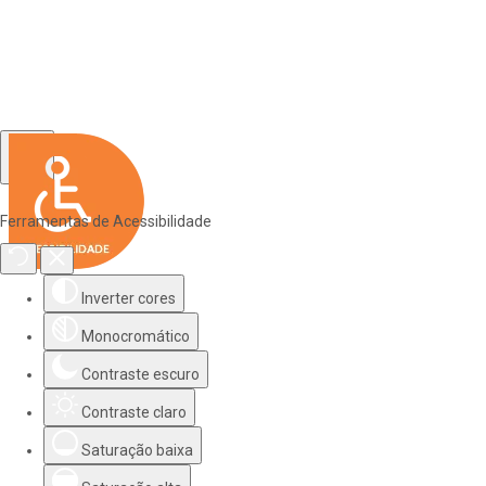
Ferramentas de Acessibilidade
Inverter cores
Monocromático
Contraste escuro
Contraste claro
Saturação baixa