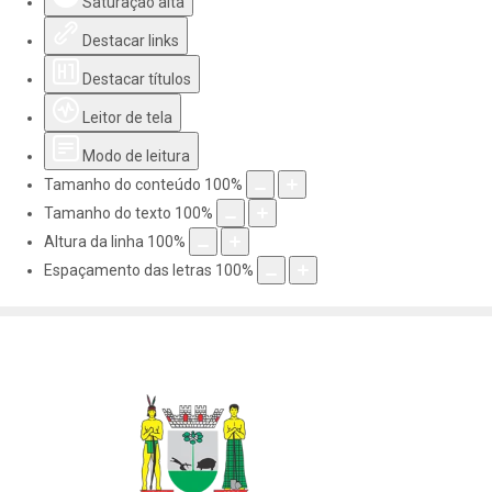
Saturação alta
Destacar links
Destacar títulos
Leitor de tela
Modo de leitura
Tamanho do conteúdo
100
%
Tamanho do texto
100
%
Altura da linha
100
%
Espaçamento das letras
100
%