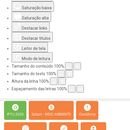
Saturação baixa
Saturação alta
Destacar links
Destacar títulos
Leitor de tela
Modo de leitura
Tamanho do conteúdo
100
%
Tamanho do texto
100
%
Altura da linha
100
%
Espaçamento das letras
100
%
IPTU 2026
Sislam - MEIO AMBIENTE
Ouvidoria