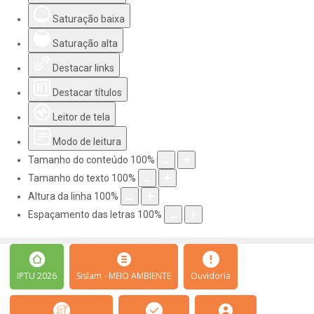
Saturação baixa
Saturação alta
Destacar links
Destacar títulos
Leitor de tela
Modo de leitura
Tamanho do conteúdo
100
%
Tamanho do texto
100
%
Altura da linha
100
%
Espaçamento das letras
100
%
IPTU 2026
Sislam - MEIO AMBIENTE
Ouvidoria