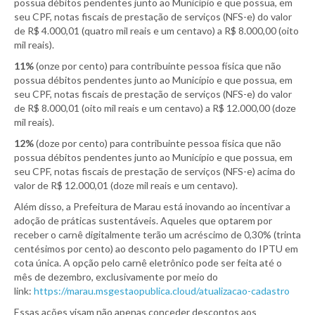
possua débitos pendentes junto ao Município e que possua, em
seu CPF, notas fiscais de prestação de serviços (NFS-e) do valor
de R$ 4.000,01 (quatro mil reais e um centavo) a R$ 8.000,00 (oito
mil reais).
11%
(onze por cento) para contribuinte pessoa física que não
possua débitos pendentes junto ao Município e que possua, em
seu CPF, notas fiscais de prestação de serviços (NFS-e) do valor
de R$ 8.000,01 (oito mil reais e um centavo) a R$ 12.000,00 (doze
mil reais).
12%
(doze por cento) para contribuinte pessoa física que não
possua débitos pendentes junto ao Município e que possua, em
seu CPF, notas fiscais de prestação de serviços (NFS-e) acima do
valor de R$ 12.000,01 (doze mil reais e um centavo).
Além disso, a Prefeitura de Marau está inovando ao incentivar a
adoção de práticas sustentáveis. Aqueles que optarem por
receber o carnê digitalmente terão um acréscimo de 0,30% (trinta
centésimos por cento) ao desconto pelo pagamento do IPTU em
cota única. A opção pelo carnê eletrônico pode ser feita até o
mês de dezembro, exclusivamente por meio do
link:
https://marau.msgestaopublica.cloud/atualizacao-cadastro
Essas ações visam não apenas conceder descontos aos