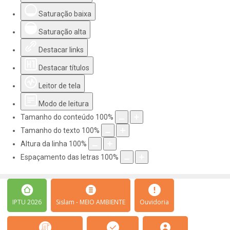
Saturação baixa
Saturação alta
Destacar links
Destacar títulos
Leitor de tela
Modo de leitura
Tamanho do conteúdo
100
%
Tamanho do texto
100
%
Altura da linha
100
%
Espaçamento das letras
100
%
IPTU 2026
Sislam - MEIO AMBIENTE
Ouvidoria