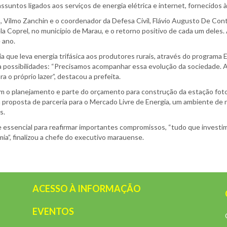
assuntos ligados aos serviços de energia elétrica e internet, fornecido
, Vilmo Zanchin e o coordenador da Defesa Civil, Flávio Augusto De Cont
Coprel, no município de Marau, e o retorno positivo de cada um deles. 
e ano.
a que leva energia trifásica aos produtores rurais, através do program
 possibilidades: “Precisamos acompanhar essa evolução da sociedade. A p
ra o próprio lazer”, destacou a prefeita.
o planejamento e parte do orçamento para construção da estação fotov
ada proposta de parceria para o Mercado Livre de Energia, um ambiente d
s.
a e essencial para reafirmar importantes compromissos, “tudo que investi
a”, finalizou a chefe do executivo marauense.
ACESSO À INFORMAÇÃO
EVENTOS