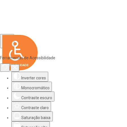
Ferramentas de Acessibilidade
Inverter cores
Monocromático
Contraste escuro
Contraste claro
Saturação baixa