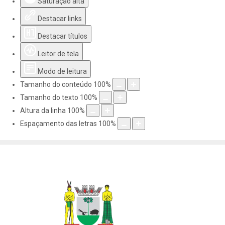
Saturação alta
Destacar links
Destacar títulos
Leitor de tela
Modo de leitura
Tamanho do conteúdo
100
%
Tamanho do texto
100
%
Altura da linha
100
%
Espaçamento das letras
100
%