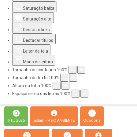
Saturação baixa
Saturação alta
Destacar links
Destacar títulos
Leitor de tela
Modo de leitura
Tamanho do conteúdo
100
%
Tamanho do texto
100
%
Altura da linha
100
%
Espaçamento das letras
100
%
IPTU 2026
Sislam - MEIO AMBIENTE
Ouvidoria