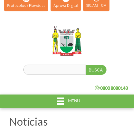
Protocolos / Flowdocs
Aprova Digital
SISLAM - SIM
MENU
Notícias