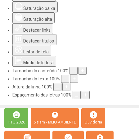
Saturação baixa
Saturação alta
Destacar links
Destacar títulos
Leitor de tela
Modo de leitura
Tamanho do conteúdo
100
%
Tamanho do texto
100
%
Altura da linha
100
%
Espaçamento das letras
100
%
IPTU 2026
Sislam - MEIO AMBIENTE
Ouvidoria