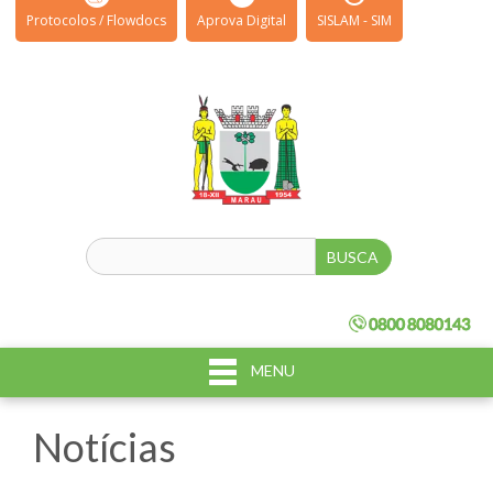
Protocolos / Flowdocs
Aprova Digital
SISLAM - SIM
MENU
Notícias