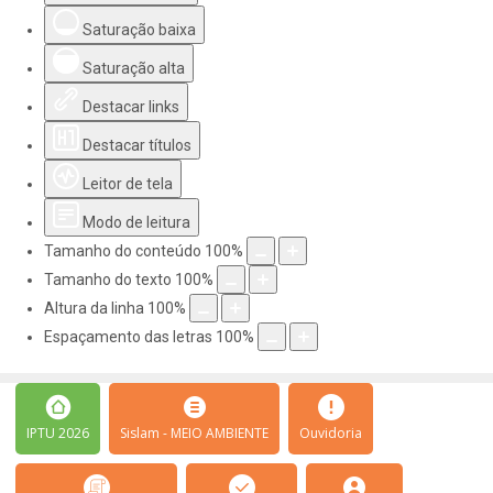
Saturação baixa
Saturação alta
Destacar links
Destacar títulos
Leitor de tela
Modo de leitura
Tamanho do conteúdo
100
%
Tamanho do texto
100
%
Altura da linha
100
%
Espaçamento das letras
100
%
IPTU 2026
Sislam - MEIO AMBIENTE
Ouvidoria