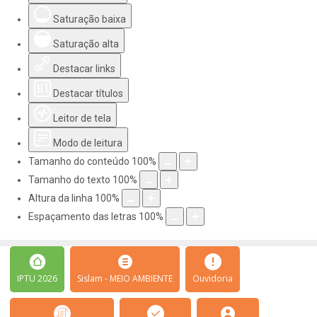
Saturação baixa
Saturação alta
Destacar links
Destacar títulos
Leitor de tela
Modo de leitura
Tamanho do conteúdo
100
%
Tamanho do texto
100
%
Altura da linha
100
%
Espaçamento das letras
100
%
IPTU 2026
Sislam - MEIO AMBIENTE
Ouvidoria