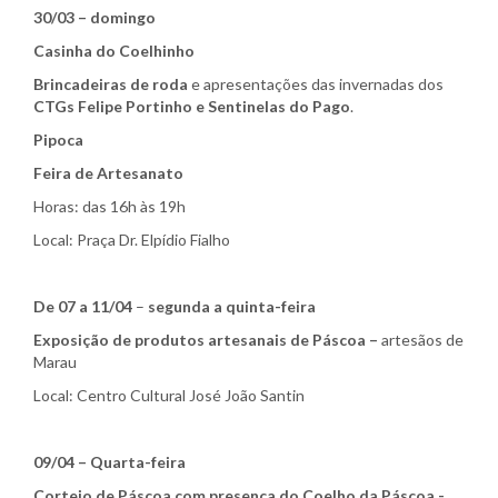
30/03 – domingo
Casinha do Coelhinho
Brincadeiras de roda
e apresentações das invernadas dos
CTGs Felipe Portinho e Sentinelas do Pago
.
Pipoca
Feira de Artesanato
Horas: das 16h às 19h
Local: Praça Dr. Elpídio Fialho
De 07 a 11/04
–
segunda a quinta-feira
Exposição de produtos artesanais de Páscoa –
artesãos de
Marau
Local: Centro Cultural José João Santin
09/04 – Quarta-feira
Cortejo de Páscoa com presença do Coelho da Páscoa -