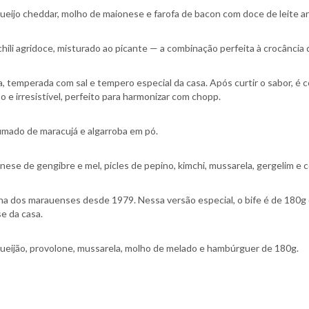
queijo cheddar, molho de maionese e farofa de bacon com doce de leite ar
i agridoce, misturado ao picante — a combinação perfeita à crocância 
temperada com sal e tempero especial da casa. Após curtir o sabor, é con
 e irresistível, perfeito para harmonizar com chopp.
mado de maracujá e algarroba em pó.
e de gengibre e mel, picles de pepino, kimchi, mussarela, gergelim e c
na dos marauenses desde 1979. Nessa versão especial, o bife é de 180g d
se da casa.
queijão, provolone, mussarela, molho de melado e hambúrguer de 180g.