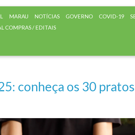
AL
MARAU
NOTÍCIAS
GOVERNO
COVID-19
S
L COMPRAS / EDITAIS
: conheça os 30 pratos 