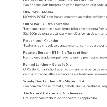
Pão brioche, dois burgers de carne bovina de 60g cada, 
Oka Poke – Moana
MOANA POKE com frango crocante ao molho teriaky e chil
Outro Bar – Outro Torresmo
Torresmo crocante e suculento feito com panceta fresca, 
São 300g de pura crocância — um clássico rústico, intenso
Peruanitos – Chuncho
Texturas de chocolate e aguaymanto, com mousse perfu
Potato's Burger – BTS - Big Taste of Seul
Frango empanado mergulhado no molho gochujang, maiones
Romani Lanches – Geração Xis
O Xis do Romani não é apenas um lanche: é parte da roti
cebola crocante, alface americana e a tradicional maione
Scooby Doo Lanches – Xis Mistério S.A.
Pão com maionese, tomate, cebola, rúcula, calabresa, re
Tão Natural Cafeteria – Dois Amores
Croissant com recheio de chocolate e cappuccino.