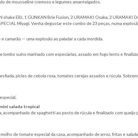
ado de mousseline cremoso e legumes amanteigados.
KAN shake EBI, 1 GUNKAN Brie Fusion, 2 URAMAKI Osaka, 2 URAMAKI D
SPECIAL Miyagi. Venha degustar este combo de 23 peças, numa explosã
e camarão — uma explosão ao paladar a cada mordida.
 lombo suíno marinado com especiarias, assado em fogo lento e finalizad
esfiada, picles de cebola roxa, tomates cerejas assados e rúcula. Sobre
especial.
ini salada tropical
acompanhado de spaghetti ao pesto de rúcula e finalizado com queijo pa
 molho de tomate especial da casa, acompanhado de arroz, fritas e salada