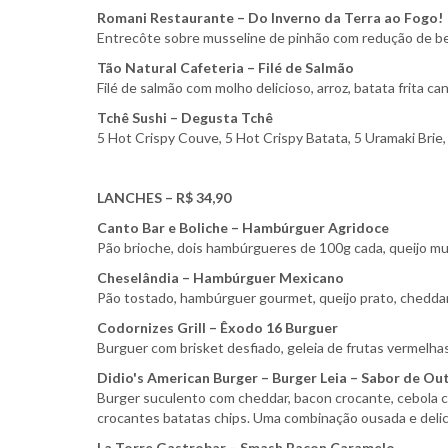
Romani Restaurante – Do Inverno da Terra ao Fogo!
Entrecôte sobre musseline de pinhão com redução de be
Tão Natural Cafeteria – Filé de Salmão
Filé de salmão com molho delicioso, arroz, batata frita 
Tchê Sushi – Degusta Tchê
5 Hot Crispy Couve, 5 Hot Crispy Batata, 5 Uramaki Brie, 
LANCHES – R$ 34,90
Canto Bar e Boliche – Hambúrguer Agridoce
Pão brioche, dois hambúrgueres de 100g cada, queijo mus
Cheselândia – Hambúrguer Mexicano
Pão tostado, hambúrguer gourmet, queijo prato, cheddar, 
Codornizes Grill – Êxodo 16 Burguer
Burguer com brisket desfiado, geleia de frutas vermelhas
Didio's American Burger – Burger Leia – Sabor de Ou
Burger suculento com cheddar, bacon crocante, cebola 
crocantes batatas chips. Uma combinação ousada e delic
La Torre Gastrobar – Smash Bacon Caramelo