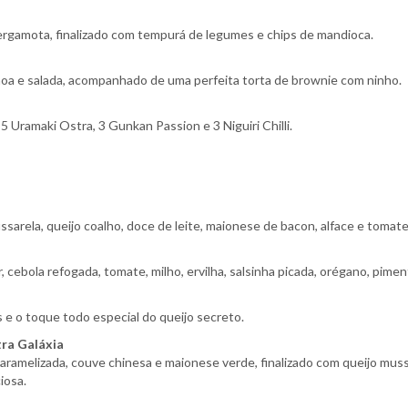
rgamota, finalizado com tempurá de legumes e chips de mandioca.
canoa e salada, acompanhado de uma perfeita torta de brownie com ninho.
5 Uramaki Ostra, 3 Gunkan Passion e 3 Niguiri Chilli.
sarela, queijo coalho, doce de leite, maionese de bacon, alface e tomat
cebola refogada, tomate, milho, ervilha, salsinha picada, orégano, piment
 e o toque todo especial do queijo secreto.
tra Galáxia
caramelizada, couve chinesa e maionese verde, finalizado com queijo m
iosa.