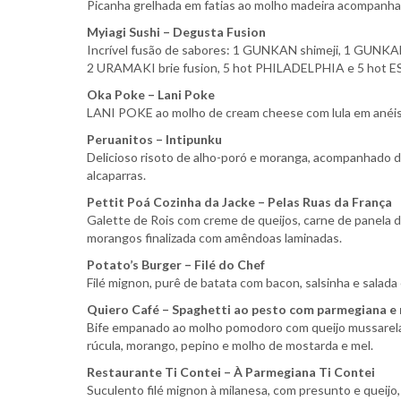
Picanha grelhada em fatias ao molho madeira acompanh
Myiagi Sushi – Degusta Fusion
Incrível fusão de sabores: 1 GUNKAN shimeji, 1 GUN
2 URAMAKI brie fusion, 5 hot PHILADELPHIA e 5 hot E
Oka Poke – Lani Poke
LANI POKE ao molho de cream cheese com lula em anéis 
Peruanitos – Intipunku
Delicioso risoto de alho-poró e moranga, acompanhado de
alcaparras.
Pettit Poá Cozinha da Jacke – Pelas Ruas da França
Galette de Rois com creme de queijos, carne de panela d
morangos finalizada com amêndoas laminadas.
Potato’s Burger – Filé do Chef
Filé mignon, purê de batata com bacon, salsinha e salada 
Quiero Café – Spaghetti ao pesto com parmegiana e m
Bife empanado ao molho pomodoro com queijo mussarela, 
rúcula, morango, pepino e molho de mostarda e mel.
Restaurante Ti Contei – À Parmegiana Ti Contei
Suculento filé mignon à milanesa, com presunto e queijo,