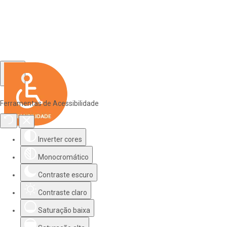
Ferramentas de Acessibilidade
Inverter cores
Monocromático
Contraste escuro
Contraste claro
Saturação baixa