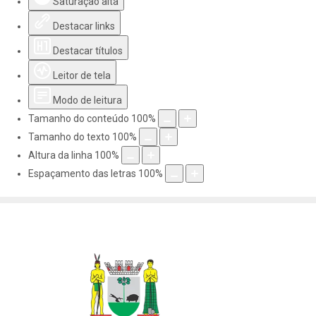
Saturação alta
Destacar links
Destacar títulos
Leitor de tela
Modo de leitura
Tamanho do conteúdo
100
%
Tamanho do texto
100
%
Altura da linha
100
%
Espaçamento das letras
100
%