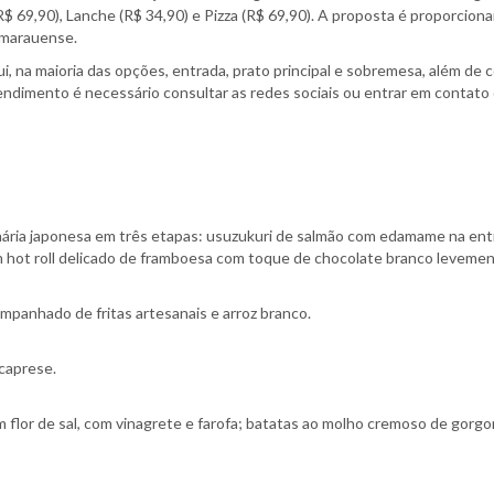
(R$ 69,90), Lanche (R$ 34,90) e Pizza (R$ 69,90). A proposta é proporcion
 marauense.
ui, na maioria das opções, entrada, prato principal e sobremesa, além de 
tendimento é necessário consultar as redes sociais ou entrar em contat
nária japonesa em três etapas: usuzukuri de salmão com edamame na entra
 um hot roll delicado de framboesa com toque de chocolate branco levemen
mpanhado de fritas artesanais e arroz branco.
 caprese.
com flor de sal, com vinagrete e farofa; batatas ao molho cremoso de gor