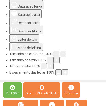
Saturação baixa
Saturação alta
Destacar links
Destacar títulos
Leitor de tela
Modo de leitura
Tamanho do conteúdo
100
%
Tamanho do texto
100
%
Altura da linha
100
%
Espaçamento das letras
100
%
IPTU 2026
Sislam - MEIO AMBIENTE
Ouvidoria