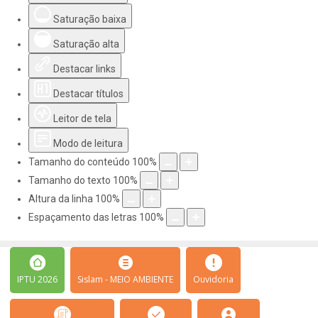
Saturação baixa
Saturação alta
Destacar links
Destacar títulos
Leitor de tela
Modo de leitura
Tamanho do conteúdo
100
%
Tamanho do texto
100
%
Altura da linha
100
%
Espaçamento das letras
100
%
IPTU 2026
Sislam - MEIO AMBIENTE
Ouvidoria