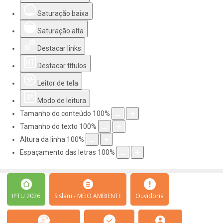
Saturação baixa
Saturação alta
Destacar links
Destacar títulos
Leitor de tela
Modo de leitura
Tamanho do conteúdo
100
%
Tamanho do texto
100
%
Altura da linha
100
%
Espaçamento das letras
100
%
IPTU 2026
Sislam - MEIO AMBIENTE
Ouvidoria