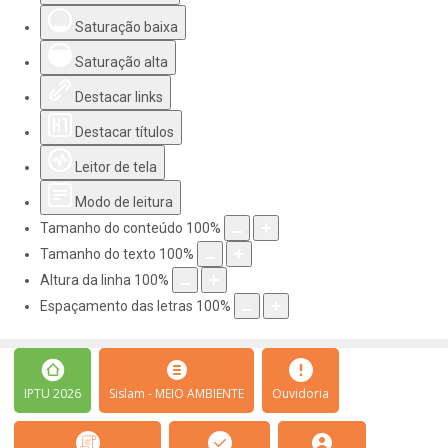
Saturação baixa
Saturação alta
Destacar links
Destacar títulos
Leitor de tela
Modo de leitura
Tamanho do conteúdo
100
%
Tamanho do texto
100
%
Altura da linha
100
%
Espaçamento das letras
100
%
IPTU 2026
Sislam - MEIO AMBIENTE
Ouvidoria