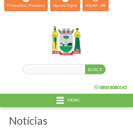
Protocolos / Flowdocs
Aprova Digital
SISLAM - SIM
MENU
Notícias