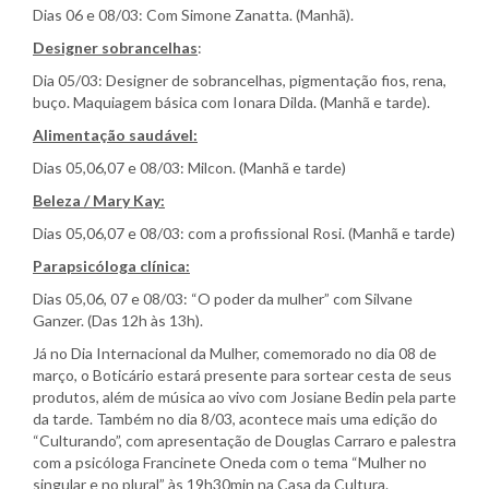
Dias 06 e 08/03: Com Simone Zanatta. (Manhã).
Designer sobrancelhas
:
Dia 05/03: Designer de sobrancelhas, pigmentação fios, rena,
buço. Maquiagem básica com Ionara Dilda. (Manhã e tarde).
Alimentação saudável:
Dias 05,06,07 e 08/03: Milcon. (Manhã e tarde)
Beleza / Mary Kay:
Dias 05,06,07 e 08/03: com a profissional Rosi. (Manhã e tarde)
Parapsicóloga clínica:
Dias 05,06, 07 e 08/03: “O poder da mulher” com Silvane
Ganzer. (Das 12h às 13h).
Já no Dia Internacional da Mulher, comemorado no dia 08 de
março, o Boticário estará presente para sortear cesta de seus
produtos, além de música ao vivo com Josiane Bedin pela parte
da tarde. Também no dia 8/03, acontece mais uma edição do
“Culturando”, com apresentação de Douglas Carraro e palestra
com a psicóloga Francinete Oneda com o tema “Mulher no
singular e no plural” às 19h30min na Casa da Cultura.