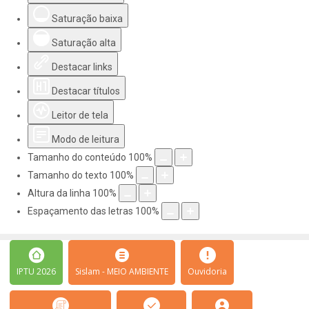
Saturação baixa
Saturação alta
Destacar links
Destacar títulos
Leitor de tela
Modo de leitura
Tamanho do conteúdo
100
%
Tamanho do texto
100
%
Altura da linha
100
%
Espaçamento das letras
100
%
IPTU 2026
Sislam - MEIO AMBIENTE
Ouvidoria