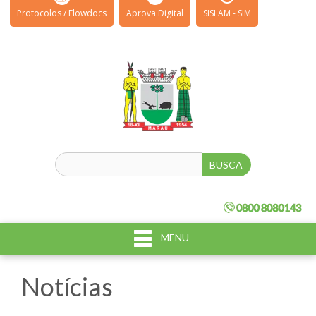
Protocolos / Flowdocs
Aprova Digital
SISLAM - SIM
MENU
Notícias