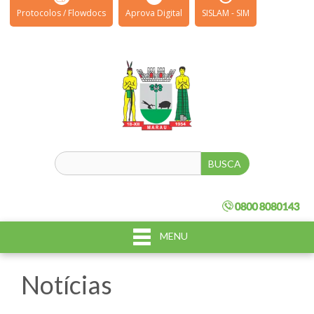
Protocolos / Flowdocs
Aprova Digital
SISLAM - SIM
MENU
Notícias