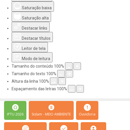
Saturação baixa
Saturação alta
Destacar links
Destacar títulos
Leitor de tela
Modo de leitura
Tamanho do conteúdo
100
%
Tamanho do texto
100
%
Altura da linha
100
%
Espaçamento das letras
100
%
IPTU 2026
Sislam - MEIO AMBIENTE
Ouvidoria