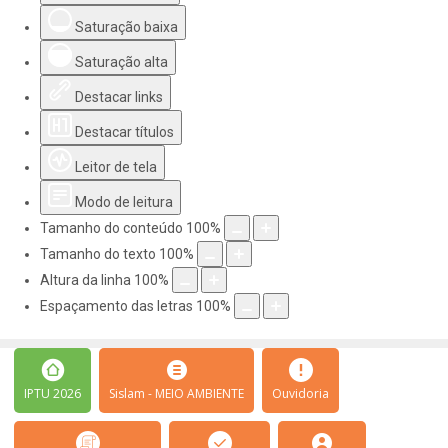
Saturação baixa
Saturação alta
Destacar links
Destacar títulos
Leitor de tela
Modo de leitura
Tamanho do conteúdo
100
%
Tamanho do texto
100
%
Altura da linha
100
%
Espaçamento das letras
100
%
IPTU 2026
Sislam - MEIO AMBIENTE
Ouvidoria