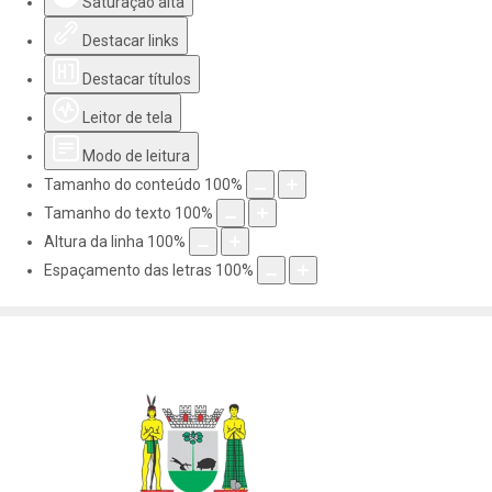
Saturação alta
Destacar links
Destacar títulos
Leitor de tela
Modo de leitura
Tamanho do conteúdo
100
%
Tamanho do texto
100
%
Altura da linha
100
%
Espaçamento das letras
100
%