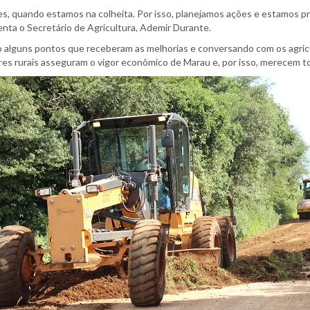
s, quando estamos na colheita. Por isso, planejamos ações e estamos 
enta o Secretário de Agricultura, Ademir Durante.
ndo alguns pontos que receberam as melhorias e conversando com os agri
s rurais asseguram o vigor econômico de Marau e, por isso, merecem toda