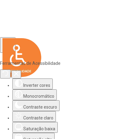
Ferramentas de Acessibilidade
Inverter cores
Monocromático
Contraste escuro
Contraste claro
Saturação baixa