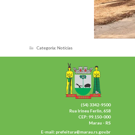
Categoria:
Notícias
(54) 3342-9500
Rua Irineu Ferlin, 658
CEP: 99.150-000
Marau - RS
E-mail:
prefeitura@marau.rs.gov.br