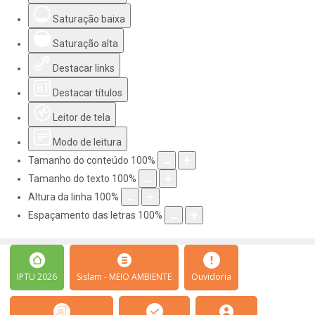
Saturação baixa
Saturação alta
Destacar links
Destacar títulos
Leitor de tela
Modo de leitura
Tamanho do conteúdo
100
%
Tamanho do texto
100
%
Altura da linha
100
%
Espaçamento das letras
100
%
IPTU 2026
Sislam - MEIO AMBIENTE
Ouvidoria