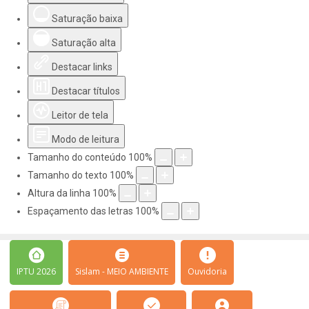
Saturação baixa
Saturação alta
Destacar links
Destacar títulos
Leitor de tela
Modo de leitura
Tamanho do conteúdo
100
%
Tamanho do texto
100
%
Altura da linha
100
%
Espaçamento das letras
100
%
IPTU 2026
Sislam - MEIO AMBIENTE
Ouvidoria