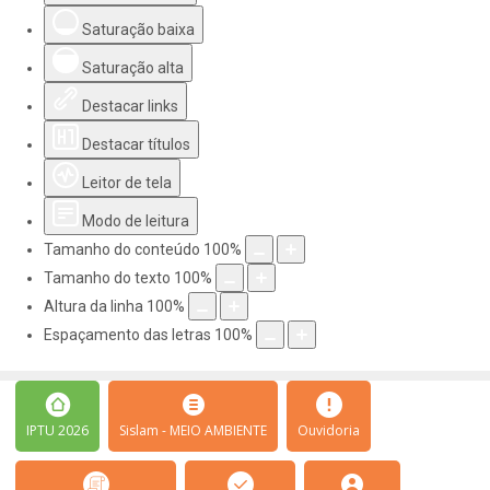
Saturação baixa
Saturação alta
Destacar links
Destacar títulos
Leitor de tela
Modo de leitura
Tamanho do conteúdo
100
%
Tamanho do texto
100
%
Altura da linha
100
%
Espaçamento das letras
100
%
IPTU 2026
Sislam - MEIO AMBIENTE
Ouvidoria