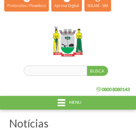
Protocolos / Flowdocs
Aprova Digital
SISLAM - SIM
MENU
Notícias