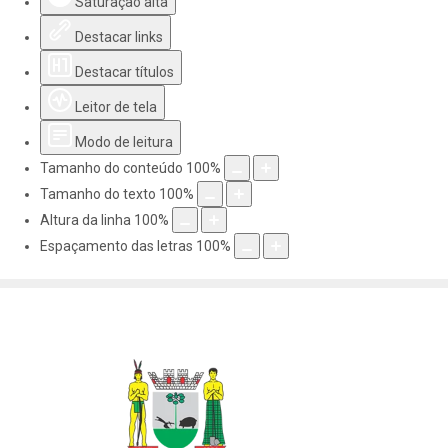
Saturação alta
Destacar links
Destacar títulos
Leitor de tela
Modo de leitura
Tamanho do conteúdo
100
%
Tamanho do texto
100
%
Altura da linha
100
%
Espaçamento das letras
100
%