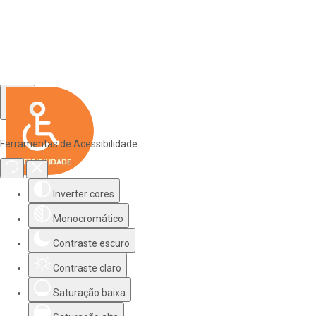
Ferramentas de Acessibilidade
Inverter cores
Monocromático
Contraste escuro
Contraste claro
Saturação baixa