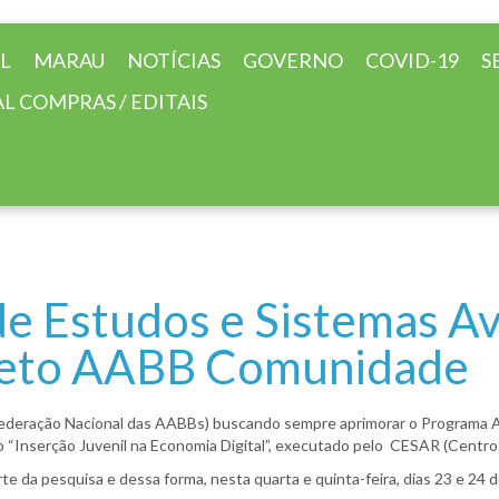
AL
MARAU
NOTÍCIAS
GOVERNO
COVID-19
S
L COMPRAS / EDITAIS
de Estudos e Sistemas A
rojeto AABB Comunidade
(Federação Nacional das AABBs) buscando sempre aprimorar o Program
 “Inserção Juvenil na Economia Digital”, executado pelo CESAR (Centro
e da pesquisa e dessa forma, nesta quarta e quinta-feira, dias 23 e 24 