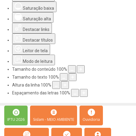
Saturação baixa
Saturação alta
Destacar links
Destacar títulos
Leitor de tela
Modo de leitura
Tamanho do conteúdo
100
%
Tamanho do texto
100
%
Altura da linha
100
%
Espaçamento das letras
100
%
IPTU 2026
Sislam - MEIO AMBIENTE
Ouvidoria