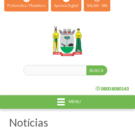
Protocolos / Flowdocs
Aprova Digital
SISLAM - SIM
MENU
Notícias