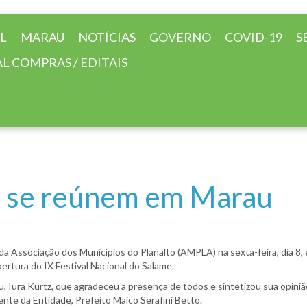
AL
MARAU
NOTÍCIAS
GOVERNO
COVID-19
S
L COMPRAS / EDITAIS
ão se reúnem em Marau
 da Associação dos Municípios do Planalto (AMPLA) na sexta-feira, dia 8,
ertura do IX Festival Nacional do Salame.
au, Iura Kurtz, que agradeceu a presença de todos e sintetizou sua opiniã
nte da Entidade, Prefeito Maico Serafini Betto.