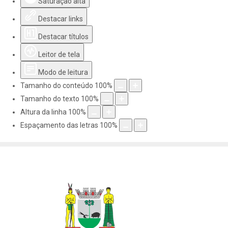
Saturação alta
Destacar links
Destacar títulos
Leitor de tela
Modo de leitura
Tamanho do conteúdo
100
%
Tamanho do texto
100
%
Altura da linha
100
%
Espaçamento das letras
100
%