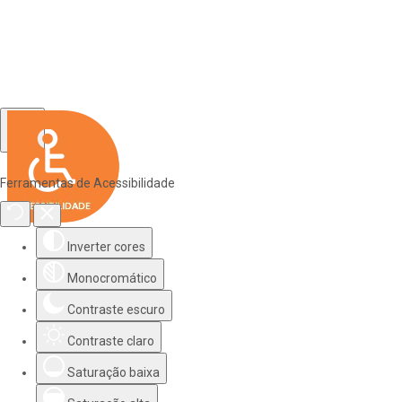
Ferramentas de Acessibilidade
Inverter cores
Monocromático
Contraste escuro
Contraste claro
Saturação baixa