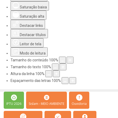
Saturação baixa
Saturação alta
Destacar links
Destacar títulos
Leitor de tela
Modo de leitura
Tamanho do conteúdo
100
%
Tamanho do texto
100
%
Altura da linha
100
%
Espaçamento das letras
100
%
IPTU 2026
Sislam - MEIO AMBIENTE
Ouvidoria