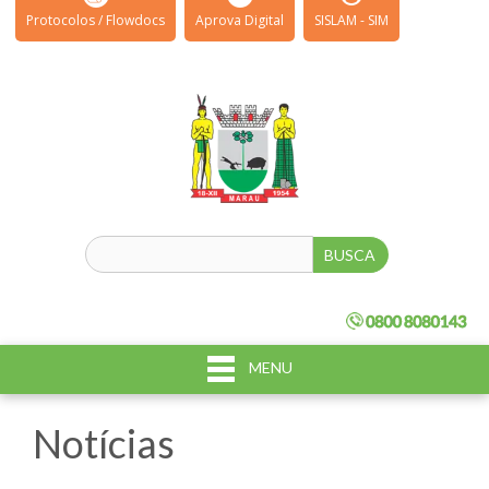
Protocolos / Flowdocs
Aprova Digital
SISLAM - SIM
MENU
Notícias