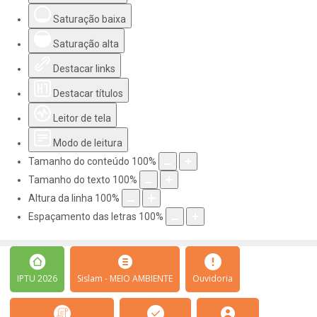
Saturação baixa
Saturação alta
Destacar links
Destacar títulos
Leitor de tela
Modo de leitura
Tamanho do conteúdo
100
%
Tamanho do texto
100
%
Altura da linha
100
%
Espaçamento das letras
100
%
IPTU 2026
Sislam - MEIO AMBIENTE
Ouvidoria