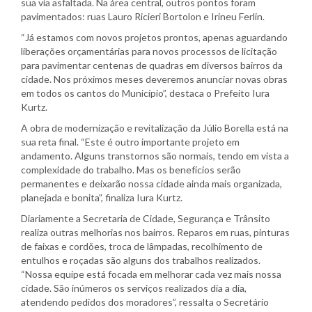
sua via asfaltada. Na área central, outros pontos foram
pavimentados: ruas Lauro Ricieri Bortolon e Irineu Ferlin.
“Já estamos com novos projetos prontos, apenas aguardando
liberações orçamentárias para novos processos de licitação
para pavimentar centenas de quadras em diversos bairros da
cidade. Nos próximos meses deveremos anunciar novas obras
em todos os cantos do Município”, destaca o Prefeito Iura
Kurtz.
A obra de modernização e revitalização da Júlio Borella está na
sua reta final. “Este é outro importante projeto em
andamento. Alguns transtornos são normais, tendo em vista a
complexidade do trabalho. Mas os benefícios serão
permanentes e deixarão nossa cidade ainda mais organizada,
planejada e bonita”, finaliza Iura Kurtz.
Diariamente a Secretaria de Cidade, Segurança e Trânsito
realiza outras melhorias nos bairros. Reparos em ruas, pinturas
de faixas e cordões, troca de lâmpadas, recolhimento de
entulhos e roçadas são alguns dos trabalhos realizados.
“Nossa equipe está focada em melhorar cada vez mais nossa
cidade. São inúmeros os serviços realizados dia a dia,
atendendo pedidos dos moradores”, ressalta o Secretário