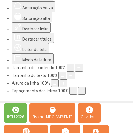
Saturação baixa
Saturação alta
Destacar links
Destacar títulos
Leitor de tela
Modo de leitura
Tamanho do conteúdo
100
%
Tamanho do texto
100
%
Altura da linha
100
%
Espaçamento das letras
100
%
IPTU 2026
Sislam - MEIO AMBIENTE
Ouvidoria