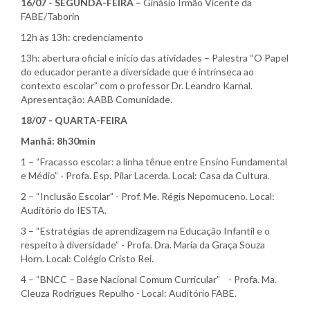
16/07 - SEGUNDA-FEIRA –
Ginásio Irmão Vicente da
FABE/Taborin
12h às 13h: credenciamento
13h: abertura oficial e início das atividades – Palestra “O Papel
do educador perante a diversidade que é intrínseca ao
contexto escolar” com o professor Dr. Leandro Karnal.
Apresentação: AABB Comunidade.
18/07 - QUARTA-FEIRA
Manhã: 8h30min
1 – “Fracasso escolar: a linha tênue entre Ensino Fundamental
e Médio” - Profa. Esp. Pilar Lacerda. Local: Casa da Cultura.
2 – “Inclusão Escolar” - Prof. Me. Régis Nepomuceno. Local:
Auditório do IESTA.
3 – “Estratégias de aprendizagem na Educação Infantil e o
respeito à diversidade” - Profa. Dra. Maria da Graça Souza
Horn. Local: Colégio Cristo Rei.
4 – “BNCC – Base Nacional Comum Curricular” - Profa. Ma.
Cleuza Rodrigues Repulho - Local: Auditório FABE.