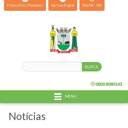
Protocolos / Flowdocs
Aprova Digital
SISLAM - SIM
MENU
Notícias