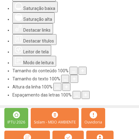
Saturação baixa
Saturação alta
Destacar links
Destacar títulos
Leitor de tela
Modo de leitura
Tamanho do conteúdo
100
%
Tamanho do texto
100
%
Altura da linha
100
%
Espaçamento das letras
100
%
IPTU 2026
Sislam - MEIO AMBIENTE
Ouvidoria