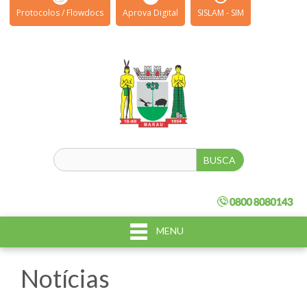
Protocolos / Flowdocs
Aprova Digital
SISLAM - SIM
MENU
Notícias