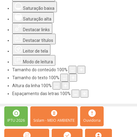
Saturação baixa
Saturação alta
Destacar links
Destacar títulos
Leitor de tela
Modo de leitura
Tamanho do conteúdo
100
%
Tamanho do texto
100
%
Altura da linha
100
%
Espaçamento das letras
100
%
IPTU 2026
Sislam - MEIO AMBIENTE
Ouvidoria