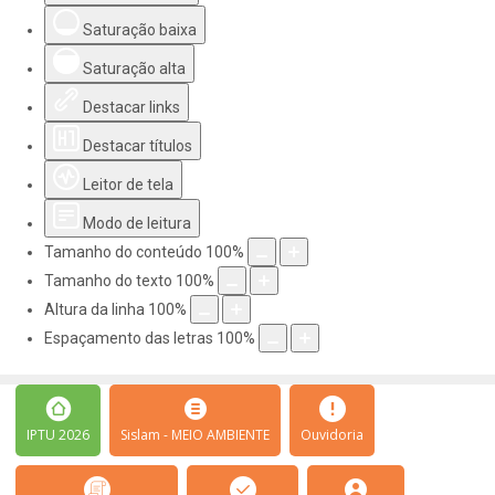
Saturação baixa
Saturação alta
Destacar links
Destacar títulos
Leitor de tela
Modo de leitura
Tamanho do conteúdo
100
%
Tamanho do texto
100
%
Altura da linha
100
%
Espaçamento das letras
100
%
IPTU 2026
Sislam - MEIO AMBIENTE
Ouvidoria