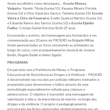
foram escolhidos como destaques...
Escola Afonso
Volpato:
Yasmin Tibola (turma 51), Kauana Ribeiro Portela
(turma 52) e Vitor Kauã dos Santos Teixeira (turma 53);
Escola
Vinte e Oito de Fevereiro:
Evelin Queiroz Martins (turma 51)
e Eduarda Ramos dos Santos (turma 52) e
Escola Elpídio
Fialho:
Cristian Daniel Kercher Both (3º ano).
Encerrando o evento, em homenagem aos formandos e em
comemoração aos 20 anos do PROERD na Brigada Militar,
foram apresentadas as fotos retratando as atividades ao
longo do curso, com acompanhamento musical de Josiane
Bedin, Ângelo Bedin e Helen Sgarbi.
PROGRAMA
Em parceria com a Prefeitura de Marau, o Programa
Educacional de Resistência às Drogas e à Violência – PROERD
é desenvolvido nas escolas por policiais militares treinados e
preparados para desenvolver o lúdico através de uma
metodologia especialmente voltada para crianças e
adolescentes. O objetivo é transmitir uma mensagem de
valorização à vida e, da importância de manter-se longe das
drogas e da violência. O projeto é pedagogicamente
estruturado em lições ministradas obrigatoriamente por um