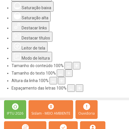
Saturação baixa
Saturação alta
Destacar links
Destacar títulos
Leitor de tela
Modo de leitura
Tamanho do conteúdo
100
%
Tamanho do texto
100
%
Altura da linha
100
%
Espaçamento das letras
100
%
IPTU 2026
Sislam - MEIO AMBIENTE
Ouvidoria