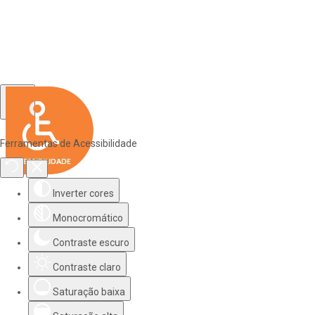
Ferramentas de Acessibilidade
Inverter cores
Monocromático
Contraste escuro
Contraste claro
Saturação baixa