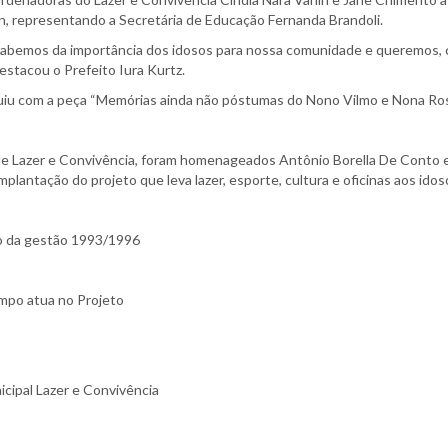
an, representando a Secretária de Educação Fernanda Brandoli.
. Sabemos da importância dos idosos para nossa comunidade e queremos, 
stacou o Prefeito Iura Kurtz.
u com a peça “Memórias ainda não póstumas do Nono Vilmo e Nona Rosin
e Lazer e Convivência, foram homenageados Antônio Borella De Conto e
lantação do projeto que leva lazer, esporte, cultura e oficinas aos idosos
ão da gestão 1993/1996
empo atua no Projeto
icipal Lazer e Convivência