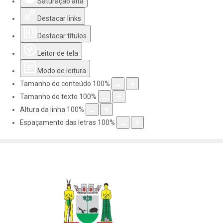
Saturação alta
Destacar links
Destacar títulos
Leitor de tela
Modo de leitura
Tamanho do conteúdo
100
%
Tamanho do texto
100
%
Altura da linha
100
%
Espaçamento das letras
100
%