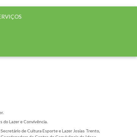
ERVIÇOS
r.
s do Lazer e Convivência.
Secretário de Cultura Esporte e Lazer Josias Trento,
 a Coordenadora do Centro de Convivência do Idoso