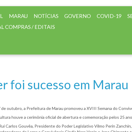
AL
MARAU
NOTÍCIAS
GOVERNO
COVID-19
S
L COMPRAS / EDITAIS
r foi sucesso em Marau
 de outubro, a Prefeitura de Marau promoveu a XVIII Semana do Convive
ltura houve a cerimônia oficial de abertura e comemoração pelos 25 ano
Rui Carlos Gouvêa, Presidente do Poder Legislativo Vilmo Perin Zanchin, 
oordenadoras do Lazer e Convivência Cindia Nara Vanin e Jane Chimento