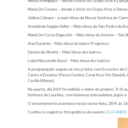
Neura Armigliato – desde o início no Grupo Arte e Dança
Maria De Cesaro – desde o início no Grupo Arte e Dança
Idalina Câmara – a mais idosa de Nossa Senhora do Car
Armelinda Segala Veller – Mais idosa de São Pedro da Bo
Maria De Costa Dagustin – Mais idosa do interior – São 
Ana Durante – Mais idosa do bairro Progresso
Davina da Silveira – Mais idosa dos bairros
Luiza Mascarello Bassi – Mais idosa dos bairros
A programação seguiu na terça-feira, com Encontro de Cor
Canto e Encanto (Passo Fundo), Coral Arco Íris (Vanini)
Cecília (Marau).
Na quarta, dia 26/9 foi exibido o vídeo do projeto “A fé
Senhora de Lourdes, com inúmeras brincadeiras, jogos e
O encerramento acontece nesta sexta-feira, 28/9, às 16
Confira os registros fotográficos do evento
CLICANDO