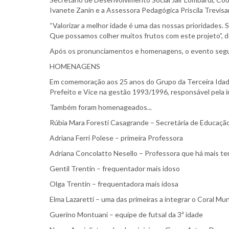
Ivanete Zanin e a Assessora Pedagógica Priscila Trevis
“Valorizar a melhor idade é uma das nossas prioridades
Que possamos colher muitos frutos com este projeto”, de
Após os pronunciamentos e homenagens, o evento segui
HOMENAGENS
Em comemoração aos 25 anos do Grupo da Terceira Idad
Prefeito e Vice na gestão 1993/1996, responsável pela imp
Também foram homenageados...
Rúbia Mara Foresti Casagrande – Secretária de Educaç
Adriana Ferri Polese – primeira Professora
Adriana Concolatto Nesello – Professora que há mais t
Gentil Trentin – frequentador mais idoso
Olga Trentin – frequentadora mais idosa
Elma Lazaretti – uma das primeiras a integrar o Coral Mun
Guerino Montuani – equipe de futsal da 3ª idade