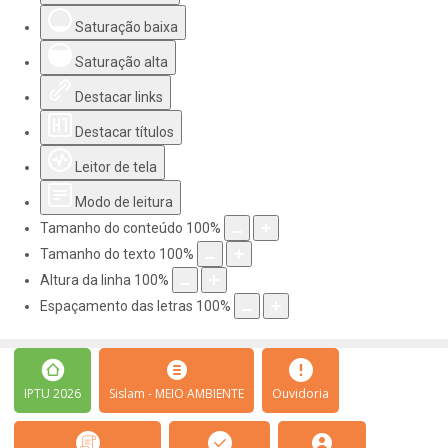
Saturação baixa
Saturação alta
Destacar links
Destacar títulos
Leitor de tela
Modo de leitura
Tamanho do conteúdo
100
%
Tamanho do texto
100
%
Altura da linha
100
%
Espaçamento das letras
100
%
IPTU 2026
Sislam - MEIO AMBIENTE
Ouvidoria