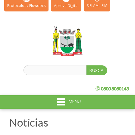
Protocolos / Flowdocs
Aprova Digital
SISLAM - SIM
MENU
Notícias