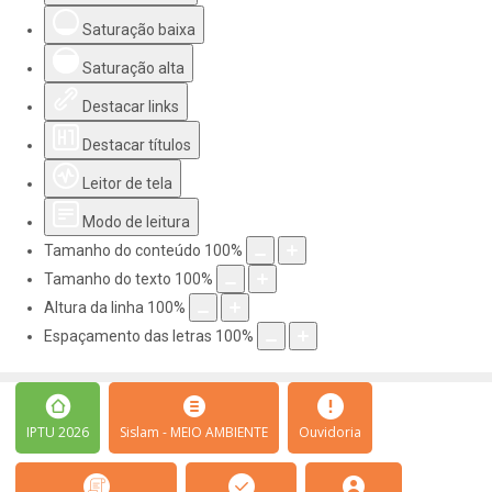
Saturação baixa
Saturação alta
Destacar links
Destacar títulos
Leitor de tela
Modo de leitura
Tamanho do conteúdo
100
%
Tamanho do texto
100
%
Altura da linha
100
%
Espaçamento das letras
100
%
IPTU 2026
Sislam - MEIO AMBIENTE
Ouvidoria