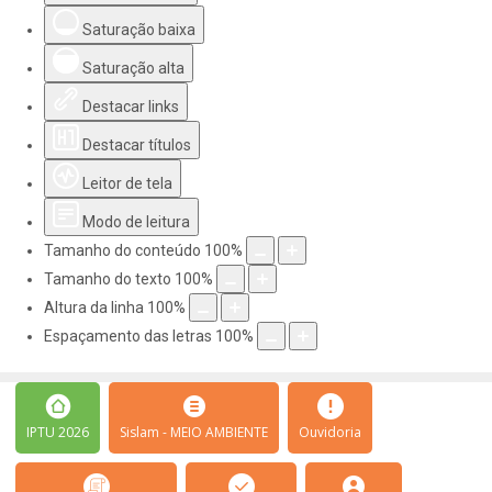
Saturação baixa
Saturação alta
Destacar links
Destacar títulos
Leitor de tela
Modo de leitura
Tamanho do conteúdo
100
%
Tamanho do texto
100
%
Altura da linha
100
%
Espaçamento das letras
100
%
IPTU 2026
Sislam - MEIO AMBIENTE
Ouvidoria