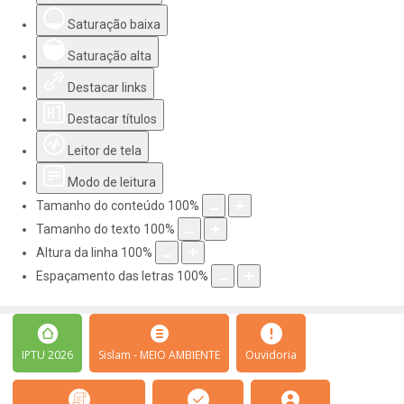
Saturação baixa
Saturação alta
Destacar links
Destacar títulos
Leitor de tela
Modo de leitura
Tamanho do conteúdo
100
%
Tamanho do texto
100
%
Altura da linha
100
%
Espaçamento das letras
100
%
IPTU 2026
Sislam - MEIO AMBIENTE
Ouvidoria