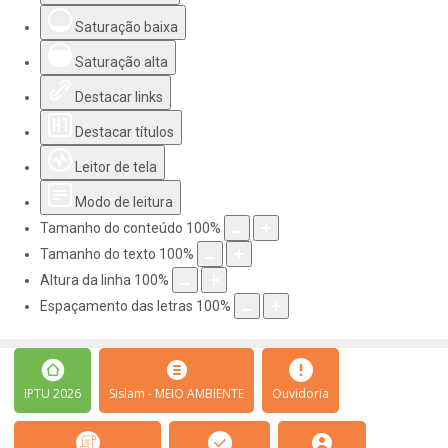
Saturação baixa
Saturação alta
Destacar links
Destacar títulos
Leitor de tela
Modo de leitura
Tamanho do conteúdo
100
%
Tamanho do texto
100
%
Altura da linha
100
%
Espaçamento das letras
100
%
IPTU 2026
Sislam - MEIO AMBIENTE
Ouvidoria