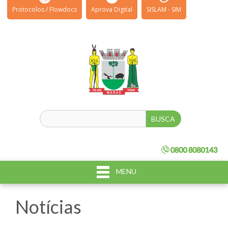
Protocolos / Flowdocs
Aprova Digital
SISLAM - SIM
MENU
Notícias