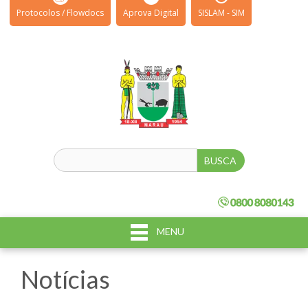
Protocolos / Flowdocs
Aprova Digital
SISLAM - SIM
MENU
Notícias