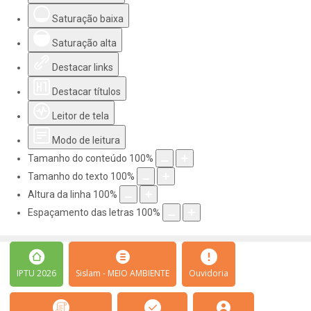
Saturação baixa
Saturação alta
Destacar links
Destacar títulos
Leitor de tela
Modo de leitura
Tamanho do conteúdo
100
%
Tamanho do texto
100
%
Altura da linha
100
%
Espaçamento das letras
100
%
IPTU 2026
Sislam - MEIO AMBIENTE
Ouvidoria