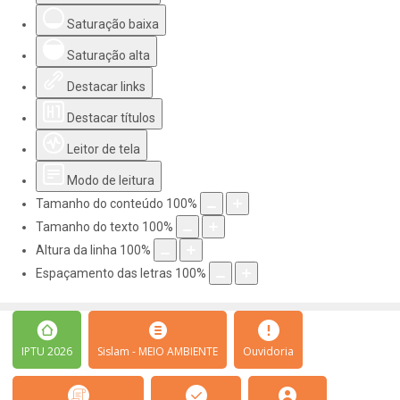
Saturação baixa
Saturação alta
Destacar links
Destacar títulos
Leitor de tela
Modo de leitura
Tamanho do conteúdo
100
%
Tamanho do texto
100
%
Altura da linha
100
%
Espaçamento das letras
100
%
IPTU 2026
Sislam - MEIO AMBIENTE
Ouvidoria