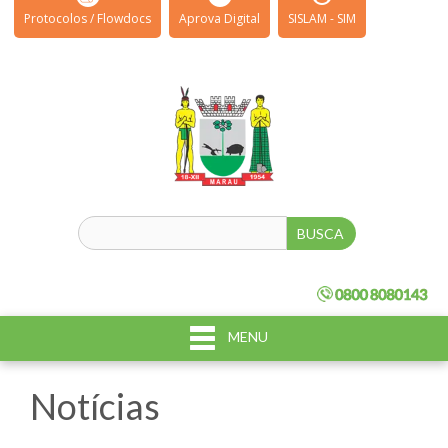
Protocolos / Flowdocs
Aprova Digital
SISLAM - SIM
MENU
Notícias