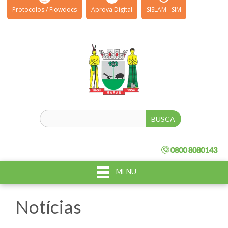
Protocolos / Flowdocs
Aprova Digital
SISLAM - SIM
MENU
Notícias