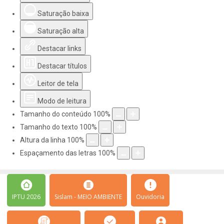
Saturação baixa
Saturação alta
Destacar links
Destacar títulos
Leitor de tela
Modo de leitura
Tamanho do conteúdo
100
%
Tamanho do texto
100
%
Altura da linha
100
%
Espaçamento das letras
100
%
IPTU 2026
Sislam - MEIO AMBIENTE
Ouvidoria