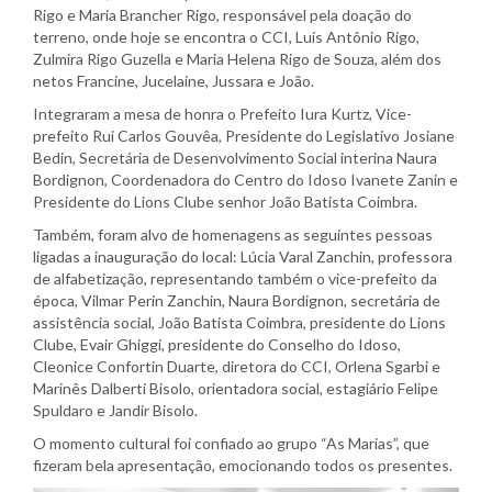
Rigo e Maria Brancher Rigo, responsável pela doação do
terreno, onde hoje se encontra o CCI, Luís Antônio Rigo,
Zulmira Rigo Guzella e Maria Helena Rigo de Souza, além dos
netos Francine, Jucelaine, Jussara e João.
Integraram a mesa de honra o Prefeito Iura Kurtz, Vice-
prefeito Rui Carlos Gouvêa, Presidente do Legislativo Josiane
Bedin, Secretária de Desenvolvimento Social interina Naura
Bordignon, Coordenadora do Centro do Idoso Ivanete Zanin e
Presidente do Lions Clube senhor João Batista Coimbra.
Também, foram alvo de homenagens as seguintes pessoas
ligadas a inauguração do local: Lúcia Varal Zanchin, professora
de alfabetização, representando também o vice-prefeito da
época, Vilmar Perin Zanchin, Naura Bordignon, secretária de
assistência social, João Batista Coimbra, presidente do Lions
Clube, Evair Ghiggi, presidente do Conselho do Idoso,
Cleonice Confortin Duarte, diretora do CCI, Orlena Sgarbi e
Marinês Dalberti Bisolo, orientadora social, estagiário Felipe
Spuldaro e Jandir Bisolo.
O momento cultural foi confiado ao grupo “As Marias”, que
fizeram bela apresentação, emocionando todos os presentes.