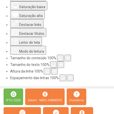
Saturação baixa
Saturação alta
Destacar links
Destacar títulos
Leitor de tela
Modo de leitura
Tamanho do conteúdo
100
%
Tamanho do texto
100
%
Altura da linha
100
%
Espaçamento das letras
100
%
IPTU 2026
Sislam - MEIO AMBIENTE
Ouvidoria