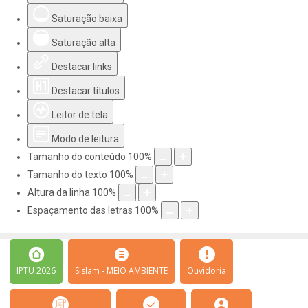
Saturação baixa
Saturação alta
Destacar links
Destacar títulos
Leitor de tela
Modo de leitura
Tamanho do conteúdo
100
%
Tamanho do texto
100
%
Altura da linha
100
%
Espaçamento das letras
100
%
IPTU 2026
Sislam - MEIO AMBIENTE
Ouvidoria