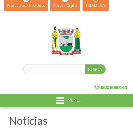
Protocolos / Flowdocs
Aprova Digital
SISLAM - SIM
MENU
Notícias