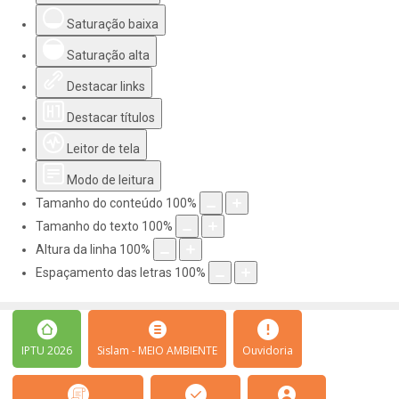
Saturação baixa
Saturação alta
Destacar links
Destacar títulos
Leitor de tela
Modo de leitura
Tamanho do conteúdo
100
%
Tamanho do texto
100
%
Altura da linha
100
%
Espaçamento das letras
100
%
IPTU 2026
Sislam - MEIO AMBIENTE
Ouvidoria