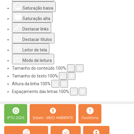
Saturação baixa
Saturação alta
Destacar links
Destacar títulos
Leitor de tela
Modo de leitura
Tamanho do conteúdo
100
%
Tamanho do texto
100
%
Altura da linha
100
%
Espaçamento das letras
100
%
IPTU 2026
Sislam - MEIO AMBIENTE
Ouvidoria