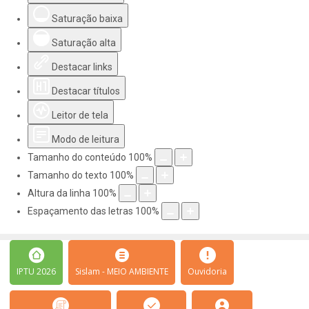
Saturação baixa
Saturação alta
Destacar links
Destacar títulos
Leitor de tela
Modo de leitura
Tamanho do conteúdo
100
%
Tamanho do texto
100
%
Altura da linha
100
%
Espaçamento das letras
100
%
IPTU 2026
Sislam - MEIO AMBIENTE
Ouvidoria