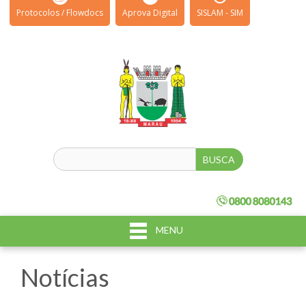
Protocolos / Flowdocs
Aprova Digital
SISLAM - SIM
MENU
Notícias