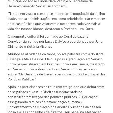
Municipal do Idoso Cindia Nara Vanin e o Secretário de
Desenvolvimento Social Jair Lombardi.
“Tendo em vista o crescente aumento da população da melhor
idade, nossa administração tem como prioridade criar e manter
políticas públicas que valorizem e melhorem cada vez mais a
vida dos nossos idosos, destacou o Prefeito Iura Kurtz.
O momento cultural foi confiado ao Coral do Lazer e
Convivência, regido por Lucas Dalvite e coordenado por Jane
Chimento e Betânia Vicensi.
Abrindo as atividades da tarde, houve palestra com a doutora
Elisângela Maia Pessôa. Ela que possui graduação em Serviço
Social, especialização em Práticas Sociais em Família, mestrado
em Serviço Social e doutorado em Serviço Social, explanou
sobre “Os Desafios de Envelhecer no século XXI e o Papel das
Políticas Públicas”.
Após, os participantes se reuniram em grupos que debateram
os seguintes eixos: 1: Direitos fundamentais na
construção/efetivação das políticas públicas, 2: Educação:
assegurando direitos de emancipação humana, 3:
Enfrentamento da violação dos direitos humanos da pessoa
idosa e 4: Os conselhos de direitos: seu papel na efetivação