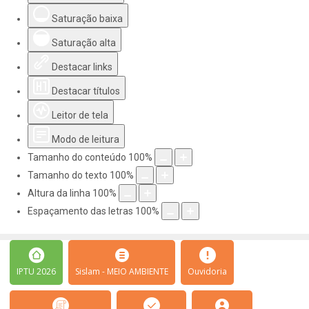
Saturação baixa
Saturação alta
Destacar links
Destacar títulos
Leitor de tela
Modo de leitura
Tamanho do conteúdo
100
%
Tamanho do texto
100
%
Altura da linha
100
%
Espaçamento das letras
100
%
IPTU 2026
Sislam - MEIO AMBIENTE
Ouvidoria